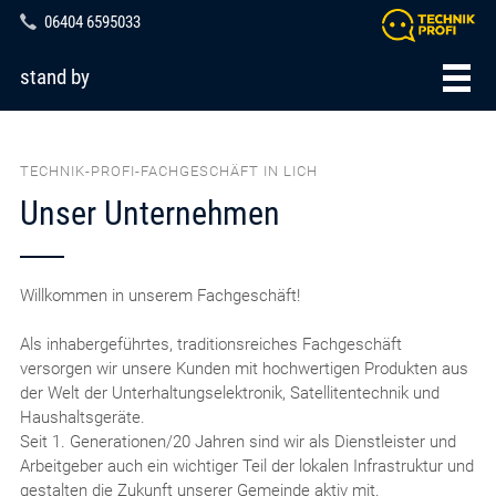
06404 6595033
stand by
TECHNIK-PROFI-FACHGESCHÄFT IN LICH
Unser Unternehmen
Willkommen in unserem Fachgeschäft!
Als inhabergeführtes, traditionsreiches Fachgeschäft
versorgen wir unsere Kunden mit hochwertigen Produkten aus
der Welt der Unterhaltungselektronik, Satellitentechnik und
Haushaltsgeräte.
Seit 1. Generationen/20 Jahren sind wir als Dienstleister und
Arbeitgeber auch ein wichtiger Teil der lokalen Infrastruktur und
gestalten die Zukunft unserer Gemeinde aktiv mit.