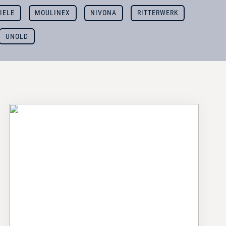
IELE
MOULINEX
NIVONA
RITTERWERK
UNOLD