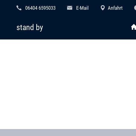
06404 6595033
E-Mail
Anfahrt
stand by