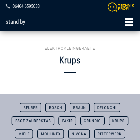
06404 6595033
stand by
ELEKTROKLEINGERAETE
Krups
BEURER
BOSCH
BRAUN
DELONGHI
ESGE-ZAUBERSTAB
FAKIR
GRUNDIG
KRUPS
MIELE
MOULINEX
NIVONA
RITTERWERK