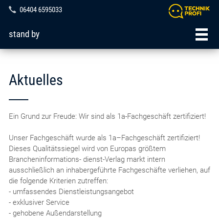
06404 6595033
stand by
Aktuelles
Ein Grund zur Freude: Wir sind als 1a-Fachgeschäft zertifiziert!
Unser Fachgeschäft wurde als 1a–Fachgeschäft zertifiziert!
Dieses Qualitätssiegel wird von Europas größtem
Brancheninformations- dienst-Verlag markt intern
ausschließlich an inhabergeführte Fachgeschäfte verliehen, auf
die folgende Kriterien zutreffen:
- umfassendes Dienstleistungsangebot
- exklusiver Service
- gehobene Außendarstellung