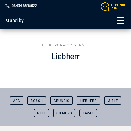
06404 6595033
stand by
ELEKTROGROSSGERÄTE
Liebherr
AEG
BOSCH
GRUNDIG
LIEBHERR
MIELE
NEFF
SIEMENS
XAVAX