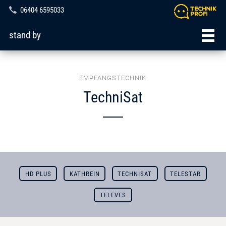
06404 6595033
stand by
EMPFANGSTECHNIK
TechniSat
HD PLUS
KATHREIN
TECHNISAT
TELESTAR
TELEVES